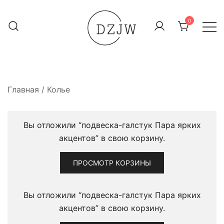
Перейти
к
0
содержимому
Элегантные украшения
DZJW — Dzirula Jewelry
дизайнерские
керамические украшения,
Главная
/
Колье
продуманные до мелочей
Вы отложили “подвеска-галстук Пара ярких
акцентов” в свою корзину.
ПРОСМОТР КОРЗИНЫ
Вы отложили “подвеска-галстук Пара ярких
акцентов” в свою корзину.