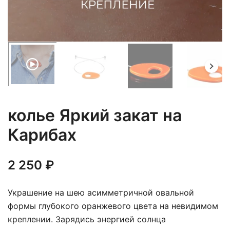
Loaded
:
Unmute
100.00%
колье Яркий закат на
Карибах
2 250
₽
Украшение на шею асимметричной овальной
формы глубокого оранжевого цвета на невидимом
креплении. Зарядись энергией солнца