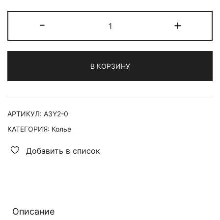
Количество
-
+
товара
колье
Яркий
В КОРЗИНУ
закат
на
Карибах
АРТИКУЛ:
A3Y2-0
КАТЕГОРИЯ:
Колье
Добавить в список
Описание